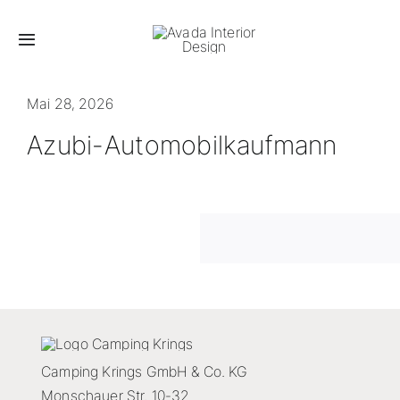
Zum
Inhalt
Toggle
springen
Navigation
Startseite
Mai 28, 2026
Azubi-Automobilkaufmann
Fahrzeuge
Vermietung
Service
Zubehör
Karriere
Camping Krings GmbH & Co. KG
Monschauer Str. 10-32